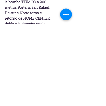
la bomba TEXACO a 200
metros Porteria San Rafael.
De sur a Norte toma el
retorno de HOME CENTER,
dobla a la derecha por la
bomba TEXACO a 200
metros Porteria San
.
Rafael.
) Fundación FEL,
Colombia
© 2014 By Fundación FEL
Colombia
www.fundacionfel.com
.